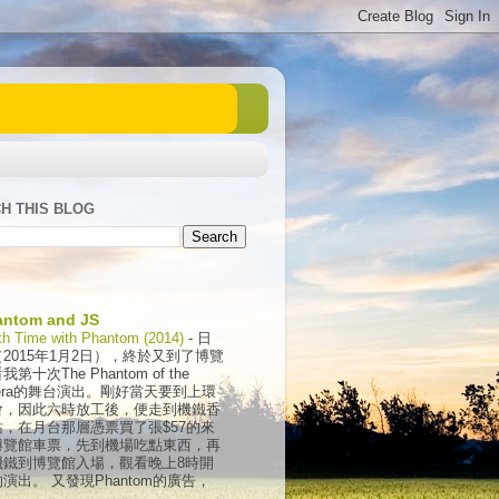
H THIS BLOG
antom and JS
th Time with Phantom (2014)
-
日
2015年1月2日），終於又到了博覽
我第十次The Phantom of the
era的舞台演出。剛好當天要到上環
會，因此六時放工後，便走到機鐵香
站，在月台那層憑票買了張$57的來
博覽館車票，先到機場吃點東西，再
機鐵到博覽館入場，觀看晚上8時開
演出。 又發現Phantom的廣告，
.