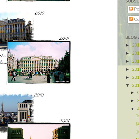
SUBSC
Po
Co
BLOG 
►
20
►
20
►
20
►
20
►
20
▼
20
►
►
▼
1
網
1