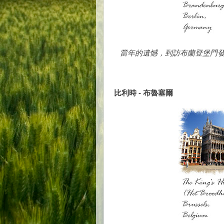
當年的遺憾，到訪布蘭登堡門
比利時 - 布魯塞爾