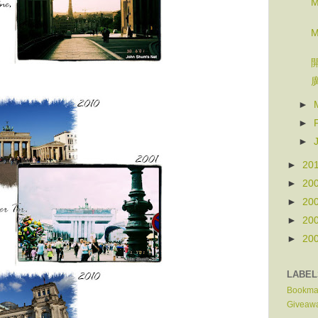
M
M
►
►
►
►
20
►
20
►
20
►
20
►
20
LABEL
Bookma
Giveaw