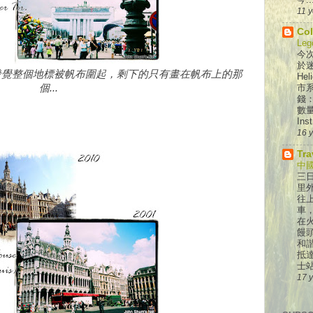
11 
Col
Leg
今次
於迷
發覺整個地標被帆布圍起，剩下的只有畫在帆布上的那
He
個...
市系
錢：
數
Inst
16 
Tra
中國
三
里
往
車
在
饅頭
和
抵
士站
17 