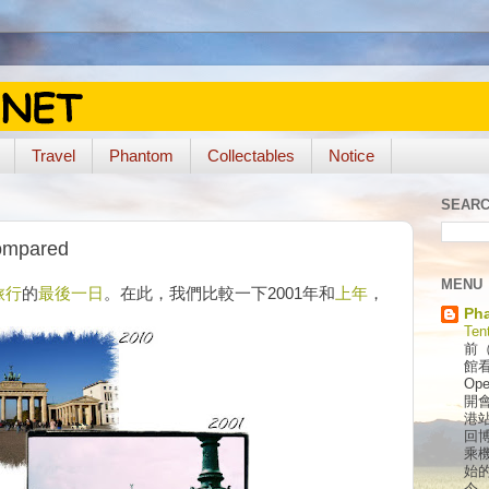
Travel
Phantom
Collectables
Notice
SEARC
Compared
MENU
旅行
的
最後一日
。在此，我們比較一下2001年和
上年
，
Ph
。
Ten
前（
館看
Op
開
港
回
乘
始的
今..