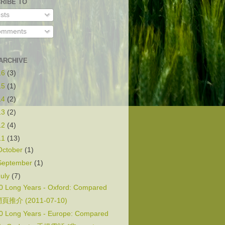
RIBE TO
sts
mments
ARCHIVE
16
(3)
15
(1)
14
(2)
13
(2)
12
(4)
11
(13)
October
(1)
September
(1)
July
(7)
0 Long Years - Oxford: Compared
頁推介 (2011-07-10)
0 Long Years - Europe: Compared