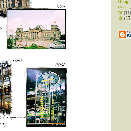
Googl
Oxford
簿
(11
食
(17