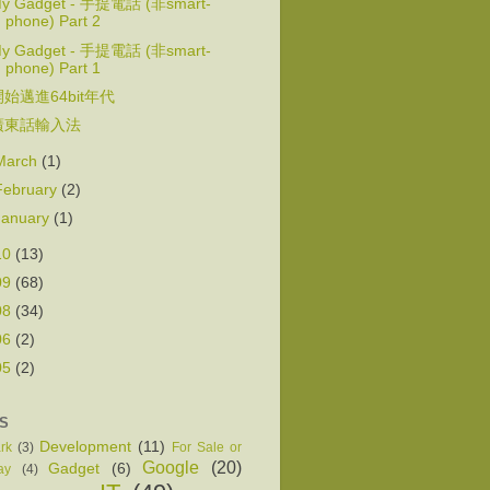
y Gadget - 手提電話 (非smart-
phone) Part 2
y Gadget - 手提電話 (非smart-
phone) Part 1
開始邁進64bit年代
廣東話輸入法
March
(1)
February
(2)
January
(1)
10
(13)
09
(68)
08
(34)
06
(2)
05
(2)
S
Development
(11)
rk
(3)
For Sale or
Google
(20)
Gadget
(6)
ay
(4)