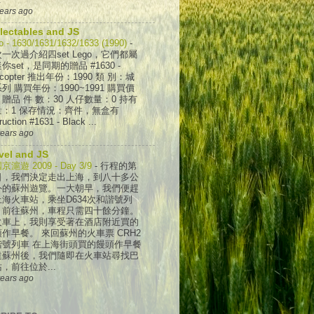
years ago
lectables and JS
o - 1630/1631/1632/1633 (1990)
-
一次過介紹四set Lego，它們都屬
你set，是同期的贈品 #1630 -
licopter 推出年份：1990 類 別：城
列 購買年份：1990~1991 購買價
贈品 件 數：30 人仔數量：0 持有
量：1 保存情況：齊件，無盒有
ruction #1631 - Black ...
years ago
vel and JS
京滬遊 2009 - Day 3/9
-
行程的第
日，我們決定走出上海，到八十多公
外的蘇州遊覽。一大朝早，我們便趕
上海火車站，乘坐D634次和諧號列
，前往蘇州，車程只需四十餘分鐘。
火車上，我則享受著在酒店附近買的
作早餐。 來回蘇州的火車票 CRH2
諧號列車 在上海街頭買的饅頭作早餐
達蘇州後，我們隨即在火車站尋找巴
，前往位於...
years ago