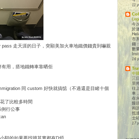
11 
Col
Leg
今次
於迷
He
市系
錢：
s / day pass 走天涯的日子，突顯美加火車地鐵價錢貴到嚇親
數
Inst
16 
真的好有用，搭地鐵轉車靠晒佢
Tra
中國
三
里
igration 同 custom 好快就搞惦（不過還是目睹十個
往
車
在
，花了比較多時間
饅頭
和
係例行公事
抵
can
士站
17 
小額的如果要找贖其實都有D煩