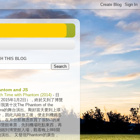
H THIS BLOG
antom and JS
th Time with Phantom (2014)
-
日
2015年1月2日），終於又到了博覽
我第十次The Phantom of the
era的舞台演出。剛好當天要到上環
會，因此六時放工後，便走到機鐵香
站，在月台那層憑票買了張$57的來
博覽館車票，先到機場吃點東西，再
機鐵到博覽館入場，觀看晚上8時開
演出。 又發現Phantom的廣告，
.