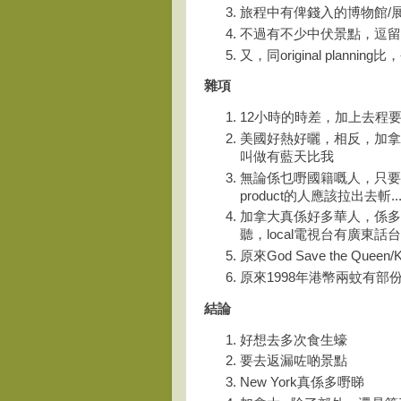
旅程中有俾錢入的博物館/
不過有不少中伏景點，逗
又，同original plann
雜項
12小時的時差，加上去程要
美國好熱好曬，相反，加拿
叫做有藍天比我
無論係乜嘢國籍嘅人，只要
product的人應該拉出去斬....
加拿大真係好多華人，係多
聽，local電視台有廣東話
原來God Save the Que
原來1998年港幣兩蚊有部份係m
結論
好想去多次食生蠔
要去返漏咗啲景點
New York真係多嘢睇