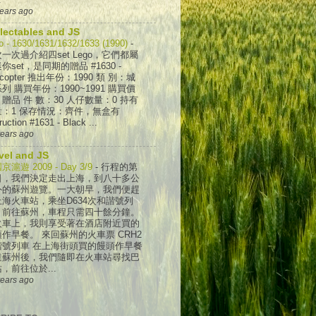
years ago
lectables and JS
o - 1630/1631/1632/1633 (1990)
-
一次過介紹四set Lego，它們都屬
你set，是同期的贈品 #1630 -
licopter 推出年份：1990 類 別：城
列 購買年份：1990~1991 購買價
贈品 件 數：30 人仔數量：0 持有
量：1 保存情況：齊件，無盒有
ruction #1631 - Black ...
years ago
vel and JS
京滬遊 2009 - Day 3/9
-
行程的第
日，我們決定走出上海，到八十多公
外的蘇州遊覽。一大朝早，我們便趕
上海火車站，乘坐D634次和諧號列
，前往蘇州，車程只需四十餘分鐘。
火車上，我則享受著在酒店附近買的
作早餐。 來回蘇州的火車票 CRH2
諧號列車 在上海街頭買的饅頭作早餐
達蘇州後，我們隨即在火車站尋找巴
，前往位於...
years ago