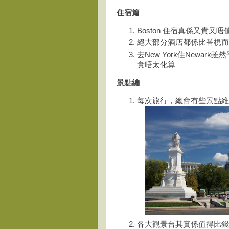
住宿篇
Boston 住宿真係又貴又唔
絕大部分酒店都係比番梘而唔係s
去New York住Newark雖
實唔太化算
景點編
每次旅行，總會有些景點維
各大觀景台其實係值得比