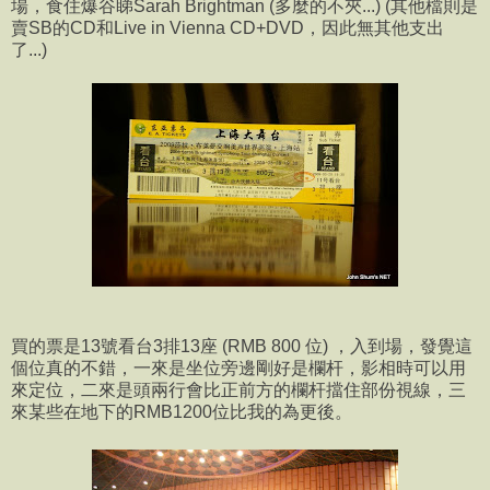
場，食住爆谷睇Sarah Brightman (多麼的不夾...) (其他檔則是
賣SB的CD和Live in Vienna CD+DVD，因此無其他支出
了...)
買的票是13號看台3排13座 (RMB 800 位) ，入到場，發覺這
個位真的不錯，一來是坐位旁邊剛好是欄杆，影相時可以用
來定位，二來是頭兩行會比正前方的欄杆擋住部份視線，三
來某些在地下的RMB1200位比我的為更後。