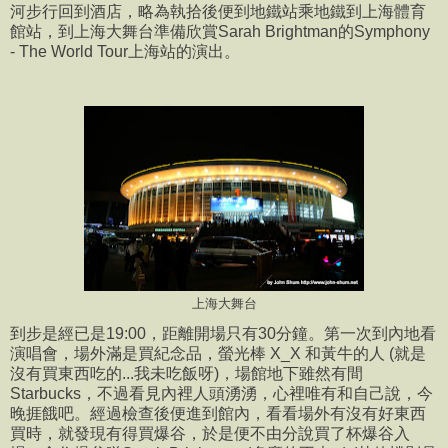
河步行回到酒店，略為執拾後便到地鐵站乘地鐵到上海體育
館站，到上海大舞台準備欣賞Sarah Brightman的Symphony
- The World Tour上海站的演出。
上海大舞台
到步是經已是19:00，距離開場只有30分鐘。第一次到內地看
演唱會，場外滿是買紀念品，螢光棒 X_X 和黃牛的人 (就是
沒有買東西吃的...我未吃飯呀)，場館地下雖然有間
Starbucks，不過看見內裡人頭湧湧，心裡唯有和自己說，今
晚捱餓吧。經過檢查後便進到館內，看看場外有沒有好東西
買時，就發現有得買爆谷，於是便不由分說買了杯爆谷入