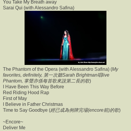
You Take My Breath away
Sarai Qui (with Alessandro Safina)
The Phantom of the Opera (with Alessandro Safina) (
My
favorites, definitely, 第一次聽Sarah Brightman唱live
Phantom, 掌聲亦係每首歌來說第二長的歌
)
I Have Been This Way Before
Red Riding Hood Rap
First of May
I Believe in Father Christmas
Time to Say Goodbye (
經已成為例牌完場(encore前)的歌
)
~Encore~
Deliver Me