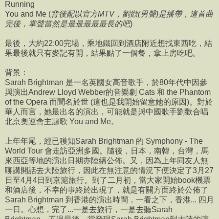
Running
You and Me (
背後配以官方MTV，劉歡(男聲)是播帶，這首曲
完後，掌聲當然是最最最最最長的吧
)
最後，大約22:00完場，乘地鐵回到酒店附近想找東西吃，結
果最後就只有麥記有開，結果點了一個餐，拿上房吃吧。
背景：
Sarah Brightman 是一名英國女高音歌手，於80年代中因參
與演出Andrew Lloyd Webber的音樂劇 Cats 和 the Phantom
of the Opera 而聞名於世 (這也是我開始留意她的原因)。對於
華人而言，她最出名的演出，可能就是與中國歌手劉歡合唱
北京奧運會主題歌 You and Me。
上年年尾，經已穫知Sarah Brightman 的 Symphony - The
World Tour 會走訪亞洲多國。隨後，日本，南韓，台灣，馬
來西亞等地的演出日期亦陸續公佈。又，因為上年同友人無
聊講開話去大陸旅行，因此在無注意的情況下便決定了3月27
日至4月4日到京滬旅行。到了二月初，當大家開始book機票
和酒店後，不幸的事終於出現了，就是有關方面終於公佈了
Sarah Brightman 到香港的演出時間，一看之下，香港... 四月
一日。心想，完了...一是去旅行，一是去聽Sarah