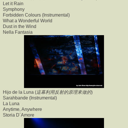
Let it Rain
Symphony
Forbidden Colours (Instrumental)
What a Wonderful World
Dust in the Wind
Nella Fantasia
Hijo de la Luna (
這幕利用反射的原理來做的
)
Sarahbande (Instrumental)
La Luna
Anytime, Anywhere
Storia D´Amore