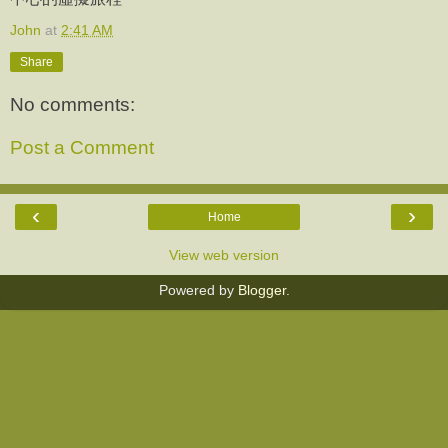
John
at
2:41 AM
Share
No comments:
Post a Comment
‹
›
Home
View web version
Powered by
Blogger
.