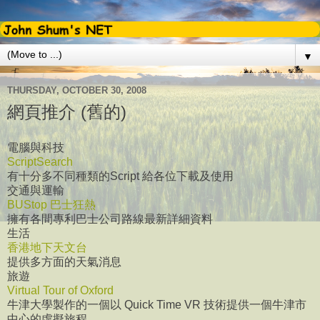
▼
THURSDAY, OCTOBER 30, 2008
網頁推介 (舊的)
電腦與科技
ScriptSearch
有十分多不同種類的Script 給各位下載及使用
交通與運輸
BUStop 巴士狂熱
擁有各間專利巴士公司路線最新詳細資料
生活
香港地下天文台
提供多方面的天氣消息
旅遊
Virtual Tour of Oxford
牛津大學製作的一個以 Quick Time VR 技術提供一個牛津市
中心的虛擬旅程